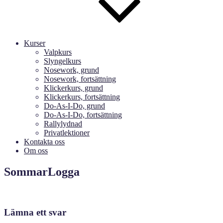
Kurser
Valpkurs
Slyngelkurs
Nosework, grund
Nosework, fortsättning
Klickerkurs, grund
Klickerkurs, fortsättning
Do-As-I-Do, grund
Do-As-I-Do, fortsättning
Rallylydnad
Privatlektioner
Kontakta oss
Om oss
SommarLogga
Lämna ett svar