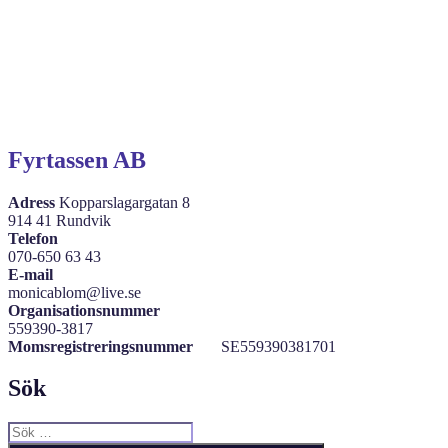
Fyrtassen AB
Adress
Kopparslagargatan 8
914 41 Rundvik
Telefon
070-650 63 43
E-mail
monicablom@live.se
Organisationsnummer
559390-3817
Momsregistreringsnummer
SE559390381701
Sök
Sök
efter: