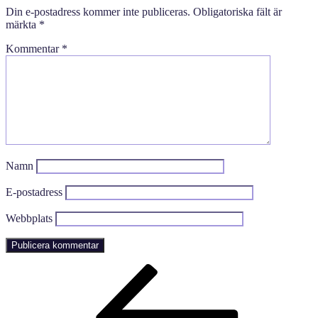
Din e-postadress kommer inte publiceras.
Obligatoriska fält är
märkta
*
Kommentar
*
Namn
E-postadress
Webbplats
Inläggsnavigering
Föregående
inlägg