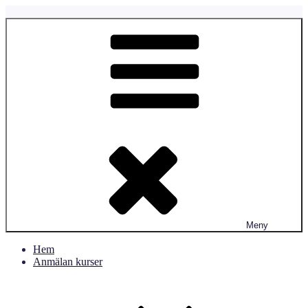
Hoppa
till
Fyrtassen.se
Fyrtassens Hundverksamhet
innehåll
Meny
Hem
Anmälan kurser