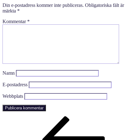
Din e-postadress kommer inte publiceras.
Obligatoriska fält är
märkta
*
Kommentar
*
Namn
E-postadress
Webbplats
Inläggsnavigering
Föregående
inlägg