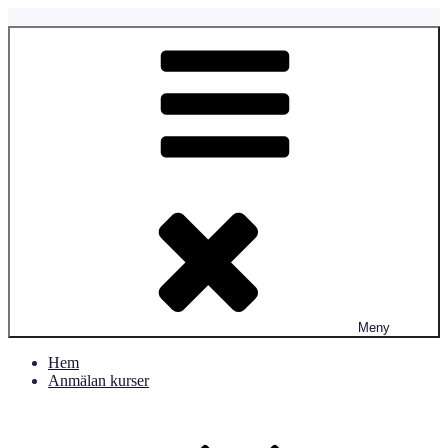
Hoppa
till
Fyrtassen.se
Fyrtassens Hundverksamhet
innehåll
Meny
Hem
Anmälan kurser