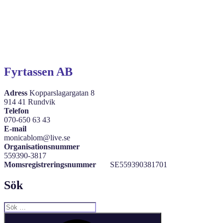
Fyrtassen AB
Adress
Kopparslagargatan 8
914 41 Rundvik
Telefon
070-650 63 43
E-mail
monicablom@live.se
Organisationsnummer
559390-3817
Momsregistreringsnummer
SE559390381701
Sök
Sök
efter:
Sök