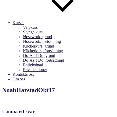
Kurser
Valpkurs
Slyngelkurs
Nosework, grund
Nosework, fortsättning
Klickerkurs, grund
Klickerkurs, fortsättning
Do-As-I-Do, grund
Do-As-I-Do, fortsättning
Rallylydnad
Privatlektioner
Kontakta oss
Om oss
NoahHarstadOkt17
Lämna ett svar