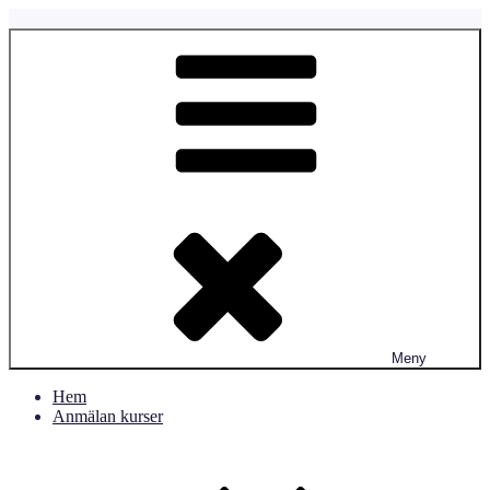
Hoppa
till
Fyrtassen.se
Fyrtassens Hundverksamhet
innehåll
Meny
Hem
Anmälan kurser