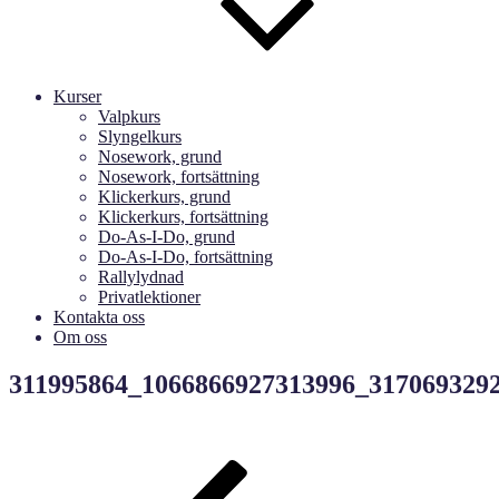
Kurser
Valpkurs
Slyngelkurs
Nosework, grund
Nosework, fortsättning
Klickerkurs, grund
Klickerkurs, fortsättning
Do-As-I-Do, grund
Do-As-I-Do, fortsättning
Rallylydnad
Privatlektioner
Kontakta oss
Om oss
311995864_1066866927313996_317069329
Inläggsnavigering
Föregående
inlägg