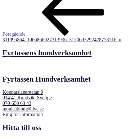
Föregående
311995864_1066866927313996_3170693292428753516_n
Fyrtassens hundverksamhet
Fyrtassen Hundverksamhet
Kopparslagargatan 9
914 41 Rundvik, Sverige
070-650 63 43
monicablom@live.se
Ring för information
Hitta till oss