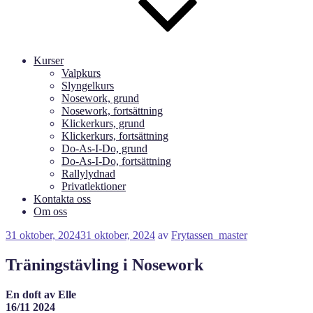
Kurser
Valpkurs
Slyngelkurs
Nosework, grund
Nosework, fortsättning
Klickerkurs, grund
Klickerkurs, fortsättning
Do-As-I-Do, grund
Do-As-I-Do, fortsättning
Rallylydnad
Privatlektioner
Kontakta oss
Om oss
Publicerat
31 oktober, 2024
31 oktober, 2024
av
Frytassen_master
Träningstävling i Nosework
En doft av Elle
16/11 2024