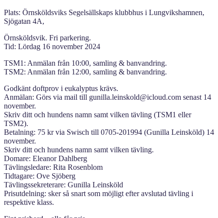
Plats: Örnsköldsviks Segelsällskaps klubbhus i Lungvikshamnen,
Sjögatan 4A,
Örnsköldsvik. Fri parkering.
Tid: Lördag 16 november 2024
TSM1: Anmälan från 10:00, samling & banvandring.
TSM2: Anmälan från 12:00, samling & banvandring.
Godkänt doftprov i eukalyptus krävs.
Anmälan: Görs via mail till gunilla.leinskold@icloud.com senast 14
november.
Skriv ditt och hundens namn samt vilken tävling (TSM1 eller
TSM2).
Betalning: 75 kr via Swisch till 0705-201994 (Gunilla Leinsköld) 14
november.
Skriv ditt och hundens namn samt vilken tävling.
Domare: Eleanor Dahlberg
Tävlingsledare: Rita Rosenblom
Tidtagare: Ove Sjöberg
Tävlingssekreterare: Gunilla Leinsköld
Prisutdelning: sker så snart som möjligt efter avslutad tävling i
respektive klass.