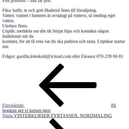
Fint prisbord – alla får pris.
Fika: kaffe, te och gott fikabröd finns till försäljning.
Vatten: vattnet i hamnen är avstängt på vintern, så medtag eget
vatten.
Utedass finns.
Löptik: meddela om din tik börjat löpa och kontakta någon
funktionär när du
kommer, för att få veta var du ska parkera och rasta. Löptikar startar
sist.
Frågor: gunilla.leinskold@icloud.com eller Eleanor 070-239 06 81
Inläggsnavigering
Föregående
inlägg
Föregående
På
begäran ger vi kursen igen
Nästa
Nästa
VINTERKURSER FYRTASSEN. NORDMALING
inlägg