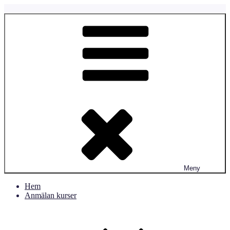
Hoppa
till
Fyrtassen.se
Fyrtassens Hundverksamhet
innehåll
Meny
Hem
Anmälan kurser