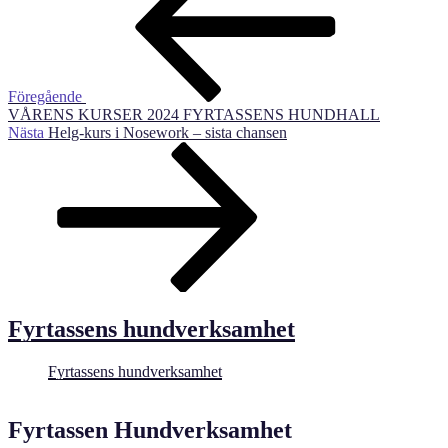
Föregående
VÅRENS KURSER 2024 FYRTASSENS HUNDHALL
Nästa
Nästa
Helg-kurs i Nosework – sista chansen
inlägg
Fyrtassens hundverksamhet
Fyrtassens hundverksamhet
Fyrtassen Hundverksamhet