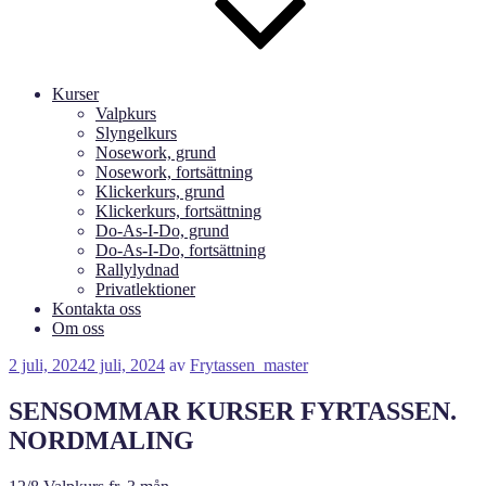
Kurser
Valpkurs
Slyngelkurs
Nosework, grund
Nosework, fortsättning
Klickerkurs, grund
Klickerkurs, fortsättning
Do-As-I-Do, grund
Do-As-I-Do, fortsättning
Rallylydnad
Privatlektioner
Kontakta oss
Om oss
Publicerat
2 juli, 2024
2 juli, 2024
av
Frytassen_master
SENSOMMAR KURSER FYRTASSEN.
NORDMALING