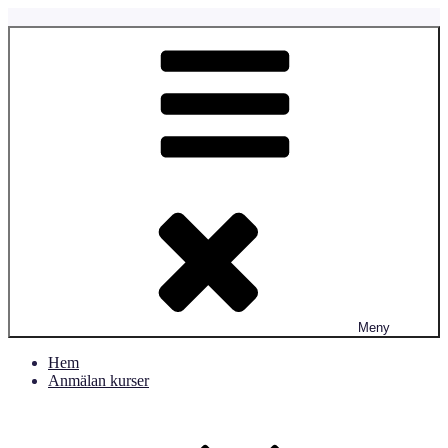
Hoppa
till
Fyrtassen.se
Fyrtassens Hundverksamhet
innehåll
Meny
Hem
Anmälan kurser