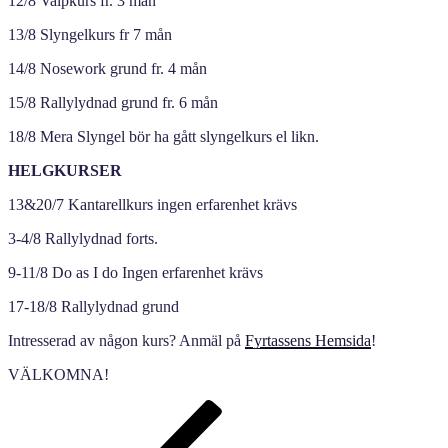
12/8 Valpkurs fr. 3 mån
13/8 Slyngelkurs fr 7 mån
14/8 Nosework grund fr. 4 mån
15/8 Rallylydnad grund fr. 6 mån
18/8 Mera Slyngel bör ha gått slyngelkurs el likn.
HELGKURSER
13&20/7 Kantarellkurs ingen erfarenhet krävs
3-4/8 Rallylydnad forts.
9-11/8 Do as I do Ingen erfarenhet krävs
17-18/8 Rallylydnad grund
Intresserad av någon kurs? Anmäl på
Fyrtassens Hemsida
!
VÄLKOMNA!
Inläggsnavigering
Föregående
inlägg