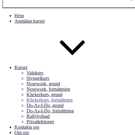
Hem
Anmälan kurser
Kurser
Valpkurs
Slyngelkurs
Nosework, grund
Nosework, fortsättning
Klickerkurs, grund
Klickerkurs, fortsättning
Do-As-I-Do, grund
Do-As-I-Do, fortsättning
Rallylydnad
Privatlektioner
Kontakta oss
Om oss