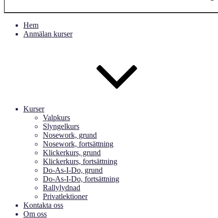
Hem
Anmälan kurser
Kurser
Valpkurs
Slyngelkurs
Nosework, grund
Nosework, fortsättning
Klickerkurs, grund
Klickerkurs, fortsättning
Do-As-I-Do, grund
Do-As-I-Do, fortsättning
Rallylydnad
Privatlektioner
Kontakta oss
Om oss