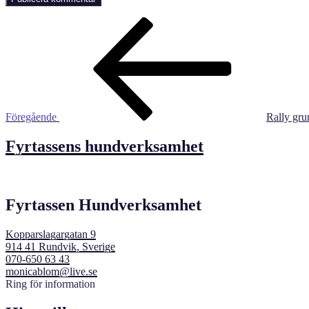
Inläggsnavigering
Föregående
inlägg
Föregående
Rally gru
Fyrtassens hundverksamhet
Fyrtassen Hundverksamhet
Kopparslagargatan 9
914 41 Rundvik, Sverige
070-650 63 43
monicablom@live.se
Ring för information