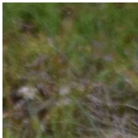
Hoppa
till
innehåll