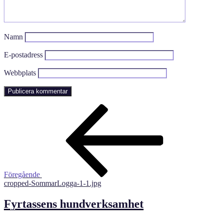
Namn
E-postadress
Webbplats
Inläggsnavigering
Föregående
inlägg
Föregående
cropped-SommarLogga-1-1.jpg
Fyrtassens hundverksamhet