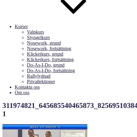
Kurser
Valpkurs
Slyngelkurs
Nosework, grund
Nosework, fortsättning
Klickerkurs, grund
Klickerkurs, fortsättning
Do-As-I-Do, grund
Do-As-I-Do, fortsättning
Rallylydnad
Privatlektioner
Kontakta oss
Om oss
311974821_645685540465873_8256951038
1