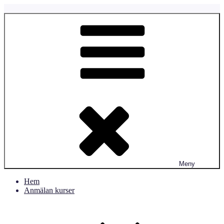
Hoppa
till
Fyrtassen.se
Fyrtassens Hundverksamhet
innehåll
Meny
Hem
Anmälan kurser