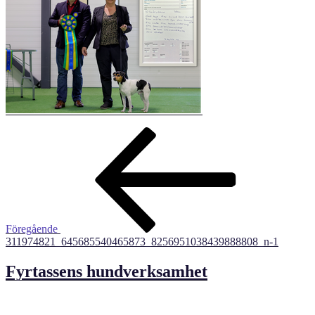
Inläggsnavigering
Föregående
inlägg
Föregående
311974821_645685540465873_8256951038439888808_n-1
Fyrtassens hundverksamhet