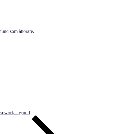
 hund som åhörare.
osework – grund