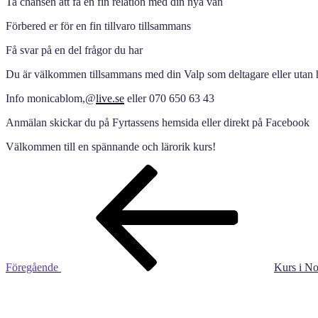
Ta chansen att få en fin relation med din nya vän
Förbered er för en fin tillvaro tillsammans
Få svar på en del frågor du har
Du är välkommen tillsammans med din Valp som deltagare eller utan
Info monicablom,@
live.se
eller 070 650 63 43
Anmälan skickar du på Fyrtassens hemsida eller direkt på Facebook
Välkommen till en spännande och lärorik kurs!
Inläggsnavigering
Föregående
inlägg
Föregående
Kurs i N
Nästa
inlägg