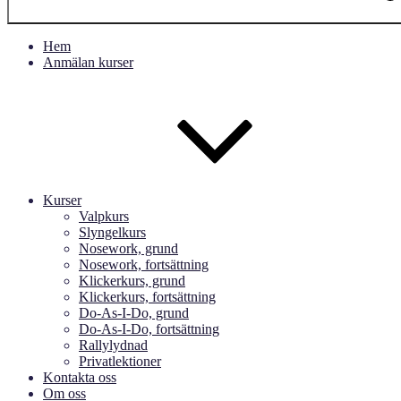
Hem
Anmälan kurser
Kurser
Valpkurs
Slyngelkurs
Nosework, grund
Nosework, fortsättning
Klickerkurs, grund
Klickerkurs, fortsättning
Do-As-I-Do, grund
Do-As-I-Do, fortsättning
Rallylydnad
Privatlektioner
Kontakta oss
Om oss