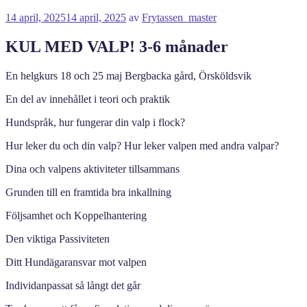
Publicerat
14 april, 2025
14 april, 2025
av
Frytassen_master
KUL MED VALP! 3-6 månader
En helgkurs 18 och 25 maj Bergbacka gård, Örsköldsvik
En del av innehållet i teori och praktik
Hundspråk, hur fungerar din valp i flock?
Hur
leker du och din valp? Hur leker valpen med andra valpar?
Dina och valpens aktiviteter tillsammans
Grunden till en framtida bra inkallning
Följsamhet och Koppelhantering
Den viktiga Passiviteten
Ditt Hundägaransvar mot valpen
Individanpassat så långt det går