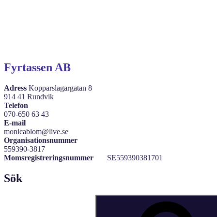
Fyrtassen AB
Adress
Kopparslagargatan 8
914 41 Rundvik
Telefon
070-650 63 43
E-mail
monicablom@live.se
Organisationsnummer
559390-3817
Momsregistreringsnummer
SE559390381701
Sök
Sök
efter: