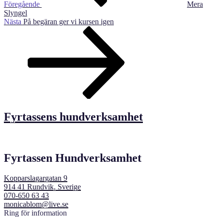
Föregående
Mera
Slyngel
Nästa
Nästa
På begäran ger vi kursen igen
inlägg
Fyrtassens hundverksamhet
Fyrtassen Hundverksamhet
Kopparslagargatan 9
914 41 Rundvik, Sverige
070-650 63 43
monicablom@live.se
Ring för information