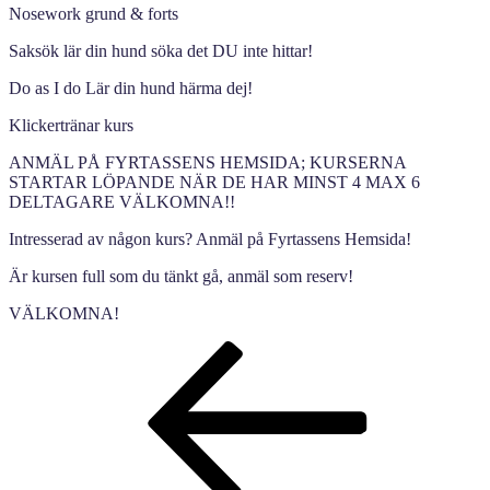
Nosework grund & forts
Saksök lär din hund söka det DU inte hittar!
Do as I do Lär din hund härma dej!
Klickertränar kurs
ANMÄL PÅ FYRTASSENS HEMSIDA; KURSERNA
STARTAR LÖPANDE NÄR DE HAR MINST 4 MAX 6
DELTAGARE VÄLKOMNA!!
Intresserad av någon kurs? Anmäl på Fyrtassens Hemsida!
Är kursen full som du tänkt gå, anmäl som reserv!
VÄLKOMNA!
Inläggsnavigering
Föregående
inlägg