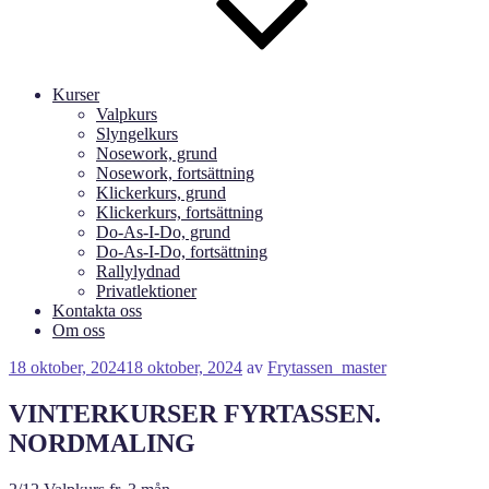
Kurser
Valpkurs
Slyngelkurs
Nosework, grund
Nosework, fortsättning
Klickerkurs, grund
Klickerkurs, fortsättning
Do-As-I-Do, grund
Do-As-I-Do, fortsättning
Rallylydnad
Privatlektioner
Kontakta oss
Om oss
Publicerat
18 oktober, 2024
18 oktober, 2024
av
Frytassen_master
VINTERKURSER FYRTASSEN.
NORDMALING