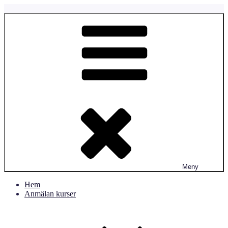
Hoppa
till
Fyrtassen.se
Fyrtassens Hundverksamhet
innehåll
Meny
Hem
Anmälan kurser