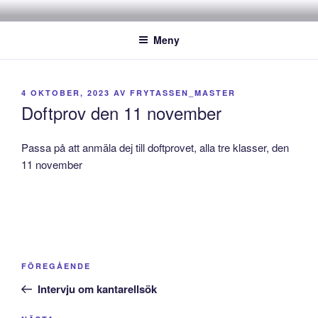
Hoppa
FYRTASSEN.SE
Fyrtassens Hundverksamhet
till
Meny
innehåll
PUBLICERAT
4 OKTOBER, 2023
AV
FRYTASSEN_MASTER
Doftprov den 11 november
Passa på att anmäla dej till doftprovet, alla tre klasser, den
11 november
Inläggsnavigering
Föregående
FÖREGÅENDE
inlägg
Intervju om kantarellsök