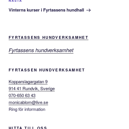
Nästa
NÄSTA
inlägg
Vinterns kurser i Fyrtassens hundhall
FYRTASSENS HUNDVERKSAMHET
Fyrtassens hundverksamhet
FYRTASSEN HUNDVERKSAMHET
Kopparslagargatan 9
914 41 Rundvik, Sverige
070-650 63 43
monicablom@live.se
Ring för information
HITTA TILL OSS