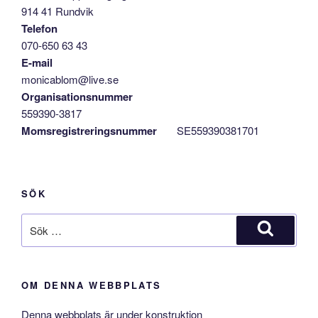
914 41 Rundvik
Telefon
070-650 63 43
E-mail
monicablom@live.se
Organisationsnummer
559390-3817
Momsregistreringsnummer
SE559390381701
SÖK
Sök
efter:
Sök
OM DENNA WEBBPLATS
Denna webbplats är under konstruktion