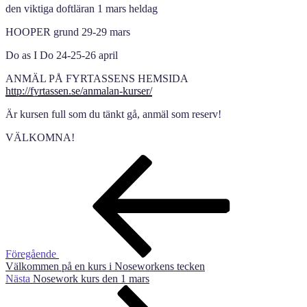
den viktiga doftläran 1 mars heldag
HOOPER grund 29-29 mars
Do as I Do 24-25-26 april
ANMÄL PÅ FYRTASSENS HEMSIDA
http://fyrtassen.se/anmalan-kurser/
Är kursen full som du tänkt gå, anmäl som reserv!
VÄLKOMNA!
Inläggsnavigering
Föregående
inlägg
Föregående
Välkommen på en kurs i Noseworkens tecken
Nästa
Nästa
Nosework kurs den 1 mars
inlägg