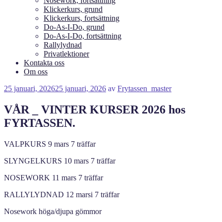
Nosework, fortsättning
Klickerkurs, grund
Klickerkurs, fortsättning
Do-As-I-Do, grund
Do-As-I-Do, fortsättning
Rallylydnad
Privatlektioner
Kontakta oss
Om oss
Publicerat
25 januari, 2026
25 januari, 2026
av
Frytassen_master
VÅR _ VINTER KURSER 2026 hos
FYRTASSEN.
VALPKURS 9 mars 7 träffar
SLYNGELKURS 10 mars 7 träffar
NOSEWORK 11 mars 7 träffar
RALLYLYDNAD 12 marsi 7 träffar
Nosework höga/djupa gömmor